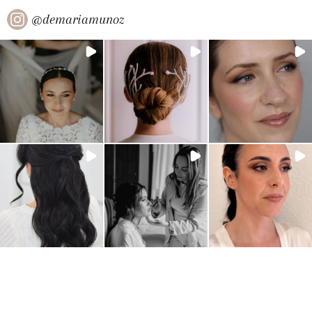
@
demariamunoz